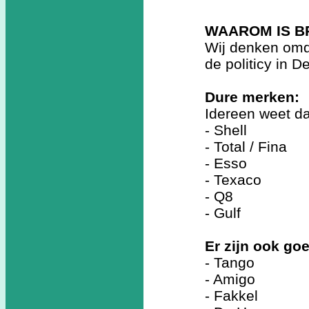
WAAROM IS B
Wij denken omd
de politicy in 
Dure merken:
Idereen weet da
- Shell
- Total / Fina
- Esso
- Texaco
- Q8
- Gulf
Er zijn ook g
- Tango
- Amigo
- Fakkel