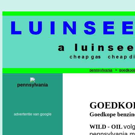
pennsylvania
>
goedkoop
pennsylvania
GOEDKOP
Goedkope benzine
advertentie van google
vol
WILD - OIL
pennsylvania m