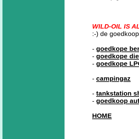
WILD-OIL IS 
:-) de goedkoo
-
goedkope ben
-
goedkope die
-
goedkope LP
-
campingaz
-
tankstation 
-
goedkoop au
HOME