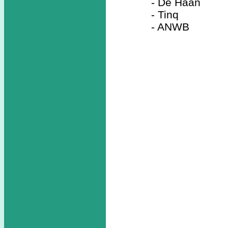
- De Haan
- Tinq
- ANWB