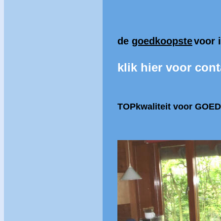
de
goedkoopste
voor 
klik hier voor cont
TOPkwaliteit
voor GOED