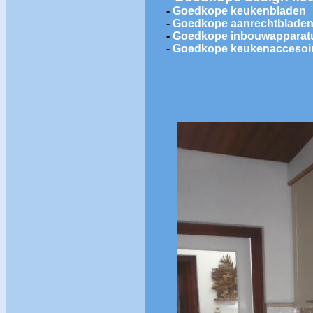
-
Goedkope keukenbladen
-
Goedkope aanrechtblade
-
Goedkope inbouwapparat
-
Goedkope keukenaccesoi