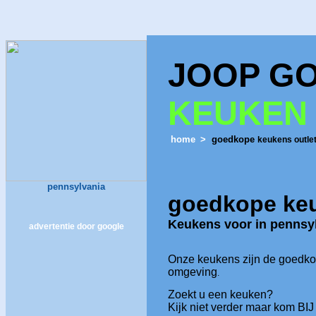
JOOP G
KEUKEN
home
>
goedkope
keukens outlet
pennsylvania
goedkope
ke
Keukens voor in
pennsy
advertentie door google
Onze keukens zijn de goedk
omgeving
.
Zoekt u een keuken?
Kijk niet verder maar kom BI