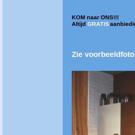
KOM naar ONS!!!
Altijd
GRATIS
aanbied
Zie voorbeeldfoto