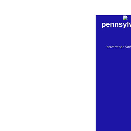
pennsyl
advertentie va