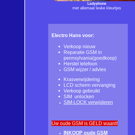
Ladyphone
met allemaal leuke kleurtjes
Electro Hans voor:
Verkoop nieuw
Reparatie GSM in
pennsylvania(goedkoop)
Herstel telefoon
GSM wijzer / advies
Krasverwijdering
LCD scherm vervanging
Verkoop gebruikt
SIM unlocken
SIM-LOCK verwijderen
Uw oude GSM is GELD waard!
INKOOP oude GSM