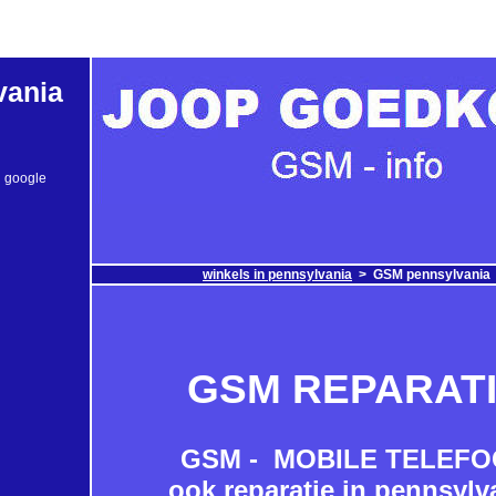
vania
n google
winkels in pennsylvania
>
GSM pennsylvania
GSM REPARAT
GSM - MOBILE TELEF
ook reparatie in pennsylv