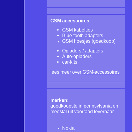
GSM accessoires
GSM kabeltjes
Blue-tooth adapters
GSM hoesjes
(goedkoop)
Opladers / adapters
Auto-opladers
car-kits
lees meer over
GSM-accessoires
merken:
goedkoopste in pennsylvania en
meestal uit voorraad leverbaar
Nokia