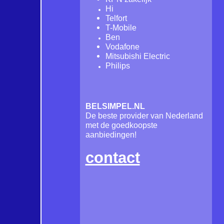
Hi
Telfort
T-Mobile
Ben
Vodafone
Mitsubishi Electric
Philips
BELSIMPEL.NL
De beste provider van Nederland
met de goedkoopste
aanbiedingen!
contact