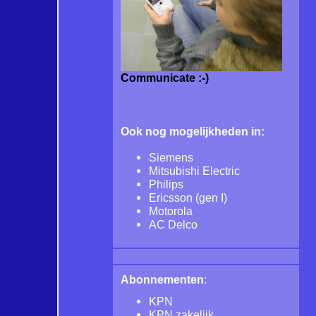
Communicate :-)
Ook nog mogelijkheden in:
Siemens
Mitsubishi Electric
Philips
Ericsson (gen I)
Motorola
AC Delco
Abonnementen
:
KPN
KPN zakelijk