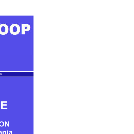
 >
IE
OON
ania