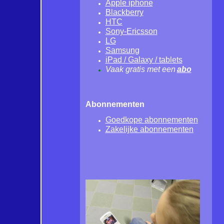
Apple iphone
Blackberry
HTC
Sony-Ericsson
LG
Samsung
iPad / Galaxy / tablets
Vaak gratis met een
abo
Abonnementen
Goedkope
abo
nnementen
Zakelijke
abo
nnementen