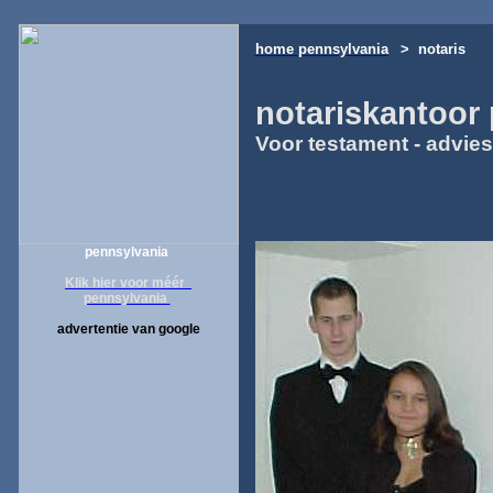
home pennsylvania
> notaris
notariskantoor
Voor testament - advie
pennsylvania
Klik hier voor méér
pennsylvania
advertentie van google