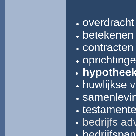
overdracht
betekenen
contracten
oprichting
hypotheek
huwlijkse 
samenlevin
testament
bedrijfs
ad
bedrijfspa