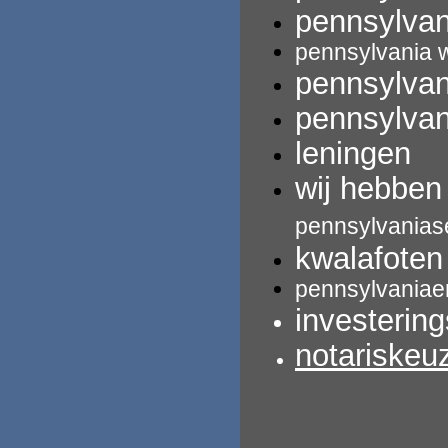
pennsylvan
pennsylvania 
pennsylvan
pennsylvan
leningen
wij hebbe
pennsylvanias
kwalafoten
pennsylvaniae
investerin
notariskeu