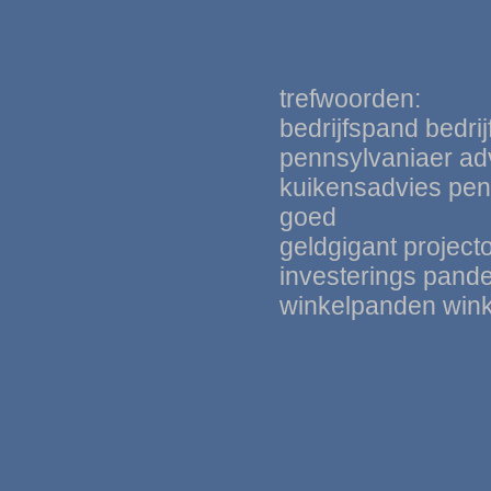
trefwoorden:
bedrijfspand bedri
pennsylvaniaer adv
kuikensadvie
s
pen
goed
geldgigant
project
investerings pand
winkelpanden win