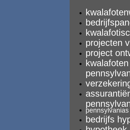
kwalafoten
bedrijfspan
kwalafotis
projecten 
project ont
kwalafoten
pennsylva
verzekerin
assurantië
pennsylva
pennsylvania
bedrijfs
hy
hypotheek 