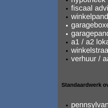
fiscaal adv
winkelpand
garagebox
garagepan
a1 / a2 loka
winkelstra
verhuur / 
Standaardwerk ov
pennsylvan