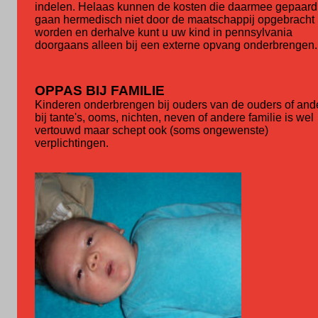
indelen. Helaas kunnen de kosten die daarmee gepaard
gaan hermedisch niet door de maatschappij opgebracht
worden en derhalve kunt u uw kind in pennsylvania
doorgaans alleen bij een externe opvang onderbrengen.
OPPAS BIJ FAMILIE
Kinderen onderbrengen bij ouders van de ouders of and
bij tante's, ooms, nichten, neven of andere familie is wel
vertouwd maar schept ook (soms ongewenste)
verplichtingen.