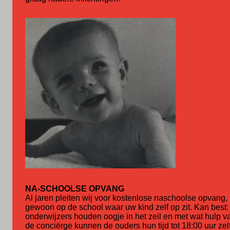
NA-SCHOOLSE OPVANG
Al jaren pleiten wij voor kostenlose naschoolse opvang,
gewoon op de school waar uw kind zelf op zit. Kan best:
onderwijzers houden oogje in het zeil en met wat hulp v
de conciërge kunnen de ouders hun tijd tot 18:00 uur zel