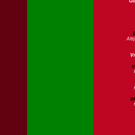
Go
Alti
V
v
w