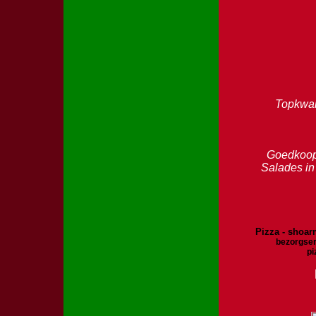
Topkwal
Goedkoop 
Salades in
Pizza - shoarm
bezorgser
pi