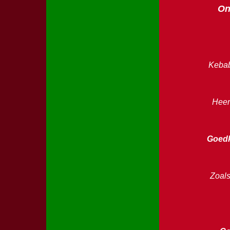
On
Kebab
Heerl
Goedk
Zoals