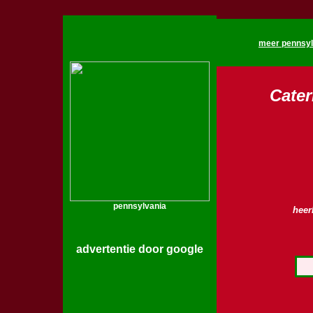
meer pennsylv
Cater
pennsylvania
heer
advertentie door google